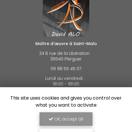
Maître d'œuvre à Saint-Malo
24 B rue de la Libération
35540 Plerguer
06 88 55 45 07
Lundi au vendredi :
8h30 - 18h30
This site uses cookies and gives you control over
Voir
+
d'infos sur
facebook
what you want to activate
OK, accept all