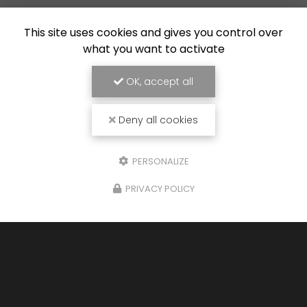
06 88 55 45 07
This site uses cookies and gives you control over
Lundi au vendredi :
what you want to activate
8h30 - 18h30
OK, accept all
Voir
+
d'infos sur
facebook
Deny all cookies
PERSONALIZE
Envoyez un message
PRIVACY POLICY
Nom Prénom
Société
Email
Téléphone