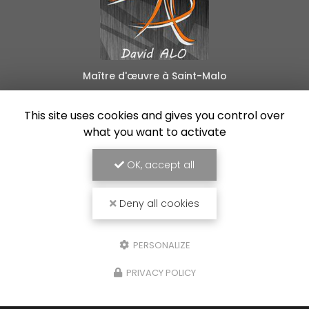
Maître d'œuvre à Saint-Malo
24 B rue de la Libération
35540 Plerguer
This site uses cookies and gives you control over
what you want to activate
06 88 55 45 07
Lundi au vendredi :
OK, accept all
8h30 - 18h30
Deny all cookies
Voir
+
d'infos sur
facebook
PERSONALIZE
PRIVACY POLICY
Envoyez un message