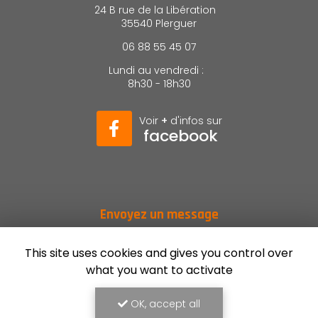
24 B rue de la Libération
35540 Plerguer
06 88 55 45 07
Lundi au vendredi :
8h30 - 18h30
Voir
+
d'infos sur
facebook
Envoyez un message
Nom Prénom
This site uses cookies and gives you control over
what you want to activate
Société
OK, accept all
Email