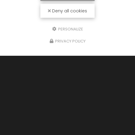
Deny all cookies
Téléphone
Message
PERSONALIZE
PRIVACY POLICY
J'autorise ce site à conserver l'ensemble des données transmises dans
ce formulaire pour faciliter le suivi et le traitement de ma demande.
(Aucune exploitation commerciale ne sera faite des données conservées.
Voir notre
politique de confidentialité
)