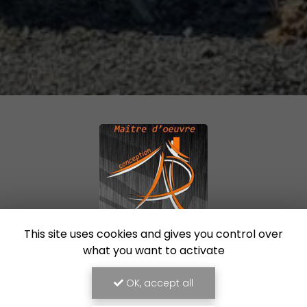
This site uses cookies and gives you control over
Maître d'œuvre à Saint-Malo
what you want to activate
24 B rue de la Libération
OK, accept all
35540 Plerguer
06 88 55 45 07