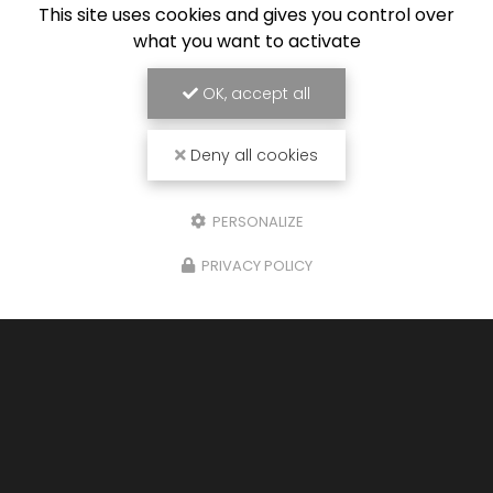
Lundi au vendredi :
This site uses cookies and gives you control over
8h30 - 18h30
what you want to activate
Voir
+
d'infos sur
OK, accept all
facebook
Deny all cookies
PERSONALIZE
Envoyez un message
PRIVACY POLICY
Nom Prénom
Société
Email
Téléphone
Message