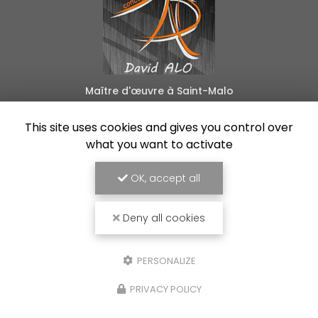
Maître d'œuvre à Saint-Malo
24 B rue de la Libération
This site uses cookies and gives you control over
35540 Plerguer
what you want to activate
06 88 55 45 07
Lundi au vendredi :
OK, accept all
8h30 - 18h30
Deny all cookies
Voir
+
d'infos sur
facebook
PERSONALIZE
PRIVACY POLICY