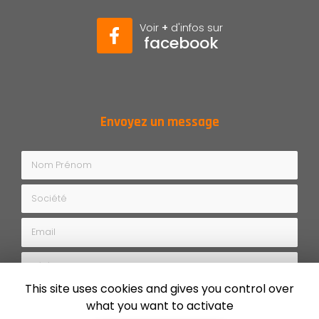
Voir
+
d'infos sur
facebook
Envoyez un message
Nom Prénom
Société
Email
Téléphone
This site uses cookies and gives you control over
Message
what you want to activate