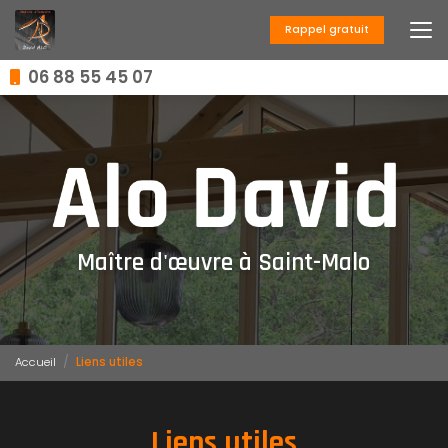
Aller
au
Rappel gratuit
contenu
principal
06 88 55 45 07
Maître d'œuvre à Saint-Malo
Accueil
Liens utiles
Liens utiles