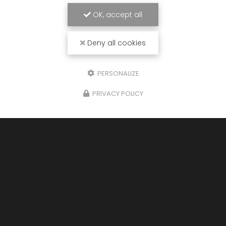
OK, accept all
Deny all cookies
J'autorise ce site à conserver l'ensemble des données transmises dans
ce formulaire pour faciliter le suivi et le traitement de ma demande.
(Aucune exploitation commerciale ne sera faite des données conservées.
Voir notre
politique de confidentialité
)
PERSONALIZE
PRIVACY POLICY
Zone d'intervention
Saint-Malo