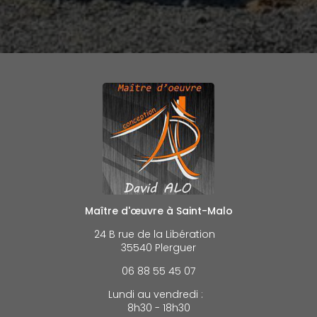
Maître d'œuvre à Saint-Malo
24 B rue de la Libération
35540 Plerguer
06 88 55 45 07
Lundi au vendredi :
8h30 - 18h30