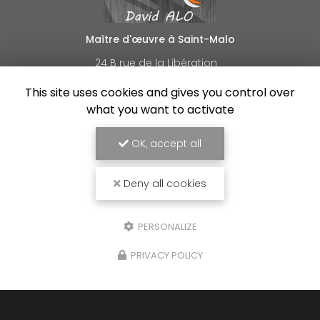
Maître d'œuvre à Saint-Malo
24 B rue de la Libération
35540 Plerguer
This site uses cookies and gives you control over
06 88 55 45 07
what you want to activate
Lundi au vendredi :
8h30 - 18h30
OK, accept all
Voir
+
d'infos sur
Deny all cookies
facebook
PERSONALIZE
PRIVACY POLICY
Envoyez un message
Nom Prénom