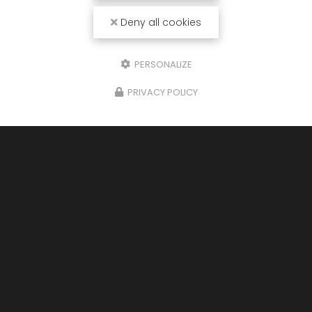
Deny all cookies
Envoyez un message
PERSONALIZE
Nom Prénom
PRIVACY POLICY
Société
Email
Téléphone
Message
J'autorise ce site à conserver l'ensemble des données transmises dans
ce formulaire pour faciliter le suivi et le traitement de ma demande.
(Aucune exploitation commerciale ne sera faite des données conservées.