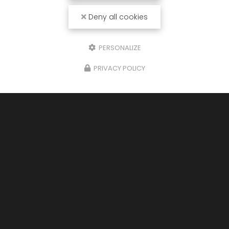
Deny all cookies
Envoyez un message
PERSONALIZE
Nom Prénom
PRIVACY POLICY
Société
Email
Téléphone
Message
J'autorise ce site à conserver l'ensemble des données transmises dans
ce formulaire pour faciliter le suivi et le traitement de ma demande.
(Aucune exploitation commerciale ne sera faite des données conservées.