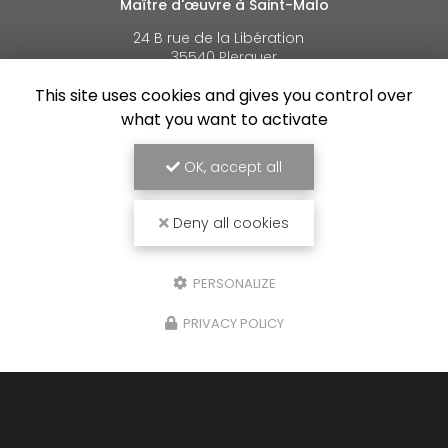
Maître d'œuvre à Saint-Malo
24 B rue de la Libération
35540 Plerguer
06 88 55 45 07
This site uses cookies and gives you control over
what you want to activate
Lundi au vendredi :
8h30 - 18h30
OK, accept all
Voir
+
d'infos sur
facebook
Deny all cookies
PERSONALIZE
PRIVACY POLICY
Envoyez un message
Nom Prénom
Société