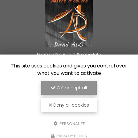
Maître d'œuvre à Saint-Malo
24 B rue de la Libération
This site uses cookies and gives you control over
35540 Plerguer
what you want to activate
06 88 55 45 07
OK, accept all
Lundi au vendredi :
8h30 - 18h30
Deny all cookies
Voir
+
d'infos sur
facebook
PERSONALIZE
PRIVACY POLICY